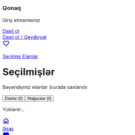
Qonaq
Giriş etməmisiniz
Daxil ol
Daxil ol / Qeydiyyat
favorite
Seçilmiş Elanlar
Seçilmişlər
Bəyəndiyiniz elanlar burada saxlanılır
Elanlar
(
0
)
Mağazalar
(
0
)
Yüklənir...
home
Əsas