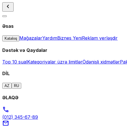
chevron_left
Əsas
Mağazalar
Yardım
Biznes
Yeni
Reklam yerləşdir
Kataloq
Dəstək və Qaydalar
Top 10 sual
Kateqoriyalar üzrə limitlər
Ödənişli xidmətlər
Pak
DİL
AZ
RU
ƏLAQƏ
call
(012) 345-67-89
mail