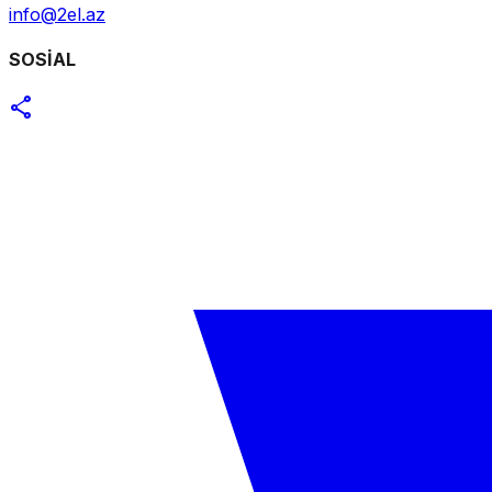
info@2el.az
SOSİAL
share