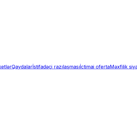
etlər
Qaydalar
İstifadəçi razılaşması
İctimai oferta
Məxfilik siy